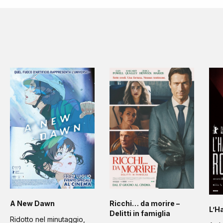
A New Dawn
Ricchi… da morire –
L’H
Delitti in famiglia
Ridotto nel minutaggio,