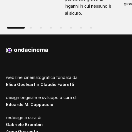
giov
inganni in cui nessuno è
al sicuro.
webzine cinematografica fondata da
Elisa Goolvart
e
Claudio Fabretti
design originale e sviluppo a cura di
Edoardo M. Cappuccio
redesign a cura di
Gabriele Brombin
Anna Quaranta