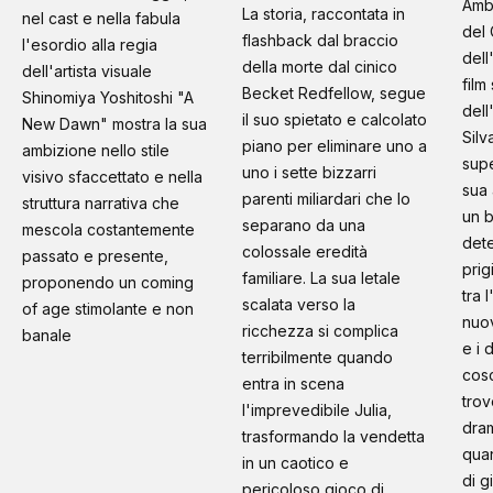
Amb
La storia, raccontata in
nel cast e nella fabula
del 
flashback dal braccio
l'esordio alla regia
dell
della morte dal cinico
dell'artista visuale
film
Becket Redfellow, segue
Shinomiya Yoshitoshi "A
dell
il suo spietato e calcolato
New Dawn" mostra la sua
Silv
piano per eliminare uno a
ambizione nello stile
supe
uno i sette bizzarri
visivo sfaccettato e nella
sua 
parenti miliardari che lo
struttura narrativa che
un b
separano da una
mescola costantemente
dete
colossale eredità
passato e presente,
prig
familiare. La sua letale
proponendo un coming
tra 
scalata verso la
of age stimolante e non
nuo
ricchezza si complica
banale
e i 
terribilmente quando
cosc
entra in scena
trov
l'imprevedibile Julia,
dram
trasformando la vendetta
quan
in un caotico e
di g
pericoloso gioco di