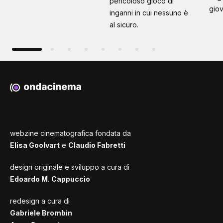
pericoloso gioco di
giov
inganni in cui nessuno è
al sicuro.
webzine cinematografica fondata da
Elisa Goolvart
e
Claudio Fabretti
design originale e sviluppo a cura di
Edoardo M. Cappuccio
redesign a cura di
Gabriele Brombin