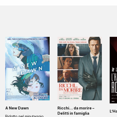
A New Dawn
Ricchi… da morire –
L’H
Delitti in famiglia
Ridotto nel minutaggio,