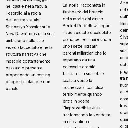
Amb
La storia, raccontata in
nel cast e nella fabula
del 
flashback dal braccio
l'esordio alla regia
dell
della morte dal cinico
dell'artista visuale
film
Becket Redfellow, segue
Shinomiya Yoshitoshi "A
dell
il suo spietato e calcolato
New Dawn" mostra la sua
Silv
piano per eliminare uno a
ambizione nello stile
supe
uno i sette bizzarri
visivo sfaccettato e nella
sua 
parenti miliardari che lo
struttura narrativa che
un b
separano da una
mescola costantemente
dete
colossale eredità
passato e presente,
prig
familiare. La sua letale
proponendo un coming
tra 
scalata verso la
of age stimolante e non
nuo
ricchezza si complica
banale
e i 
terribilmente quando
cosc
entra in scena
trov
l'imprevedibile Julia,
dram
trasformando la vendetta
quan
in un caotico e
di g