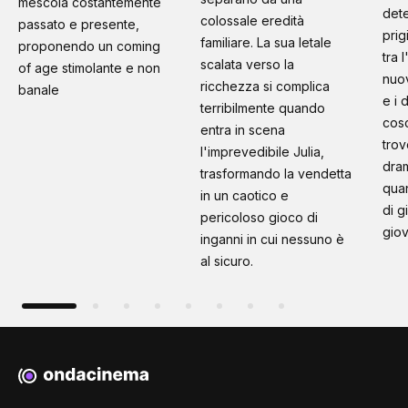
mescola costantemente
dete
colossale eredità
passato e presente,
prig
familiare. La sua letale
proponendo un coming
tra 
scalata verso la
of age stimolante e non
nuo
ricchezza si complica
banale
e i 
terribilmente quando
cosc
entra in scena
trov
l'imprevedibile Julia,
dram
trasformando la vendetta
quan
in un caotico e
di g
pericoloso gioco di
giov
inganni in cui nessuno è
al sicuro.