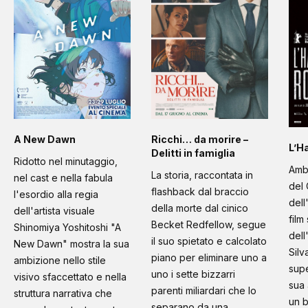
A New Dawn
Ricchi… da morire –
L’H
Delitti in famiglia
Ridotto nel minutaggio,
Amb
La storia, raccontata in
nel cast e nella fabula
del 
flashback dal braccio
l'esordio alla regia
dell
della morte dal cinico
dell'artista visuale
film
Becket Redfellow, segue
Shinomiya Yoshitoshi "A
dell
il suo spietato e calcolato
New Dawn" mostra la sua
Silv
piano per eliminare uno a
ambizione nello stile
supe
uno i sette bizzarri
visivo sfaccettato e nella
sua 
parenti miliardari che lo
struttura narrativa che
un b
separano da una