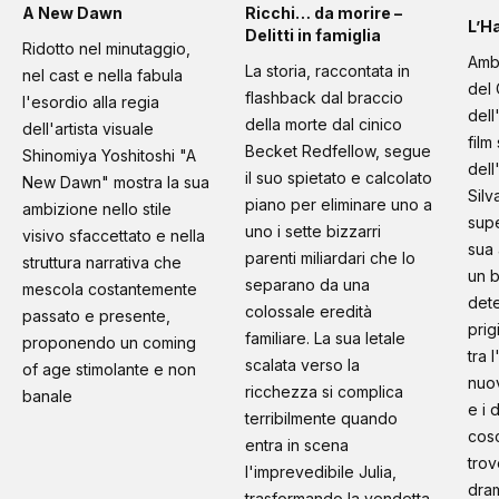
A New Dawn
Ricchi… da morire –
L’H
Delitti in famiglia
Ridotto nel minutaggio,
Amb
La storia, raccontata in
nel cast e nella fabula
del 
flashback dal braccio
l'esordio alla regia
dell
della morte dal cinico
dell'artista visuale
film
Becket Redfellow, segue
Shinomiya Yoshitoshi "A
dell
il suo spietato e calcolato
New Dawn" mostra la sua
Silv
piano per eliminare uno a
ambizione nello stile
supe
uno i sette bizzarri
visivo sfaccettato e nella
sua 
parenti miliardari che lo
struttura narrativa che
un b
separano da una
mescola costantemente
dete
colossale eredità
passato e presente,
prig
familiare. La sua letale
proponendo un coming
tra 
scalata verso la
of age stimolante e non
nuo
ricchezza si complica
banale
e i 
terribilmente quando
cosc
entra in scena
trov
l'imprevedibile Julia,
dram
trasformando la vendetta