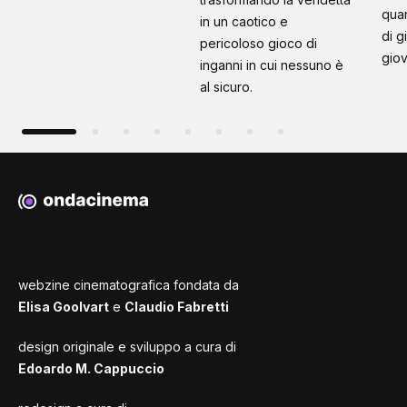
quan
in un caotico e
di g
pericoloso gioco di
giov
inganni in cui nessuno è
al sicuro.
webzine cinematografica fondata da
Elisa Goolvart
e
Claudio Fabretti
design originale e sviluppo a cura di
Edoardo M. Cappuccio