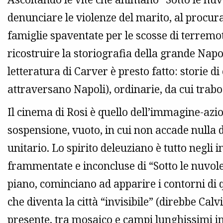
denunciare le violenze del marito, al procura
famiglie spaventate per le scosse di terremot
ricostruire la storiografia della grande Napo
letteratura di Carver è presto fatto: storie d
attraversano Napoli), ordinarie, da cui trab
Il cinema di Rosi è quello dell’immagine-az
sospensione, vuoto, in cui non accade nulla d
unitario. Lo spirito deleuziano è tutto negli i
frammentate e inconcluse di “Sotto le nuvole”
piano, cominciano ad apparire i contorni di qu
che diventa la città “invisibile” (direbbe Cal
presente, tra mosaico e campi lunghissimi in 