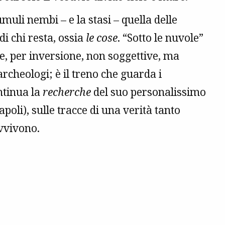
muli nembi – e la stasi – quella delle
di chi resta, ossia
le cose
. “Sotto le nuvole”
e, per inversione, non soggettive, ma
archeologi; è il treno che guarda i
ntinua la
recherche
del suo personalissimo
poli), sulle tracce di una verità tanto
vvivono.