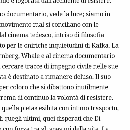
o e logorata dall’accidente di esistere.
imo documentario, vede la luce; siamo in
 movimento mal si conciliano con le
al cinema tedesco, intriso di filosofia
o per le oniriche inquietudini di Kafka. La
Sternberg, Whale e al cinema documentario
 cercare tracce di impegno civile nelle sue
sta è destinato a rimanere deluso. Il suo
 per coloro che si dibattono inutilmente
strema di continuo la volontà di resistere.
e quella pietas esibita con intimo trasporto,
i quegli ultimi, quei disperati che Di
on forza tra gli spasimi della vita. La