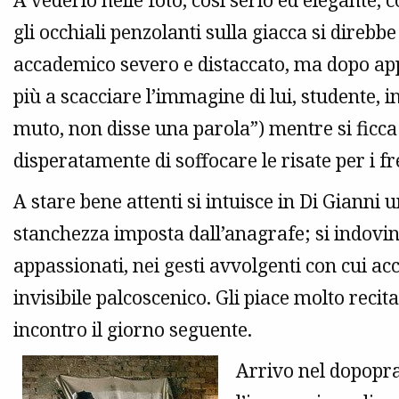
A vederlo nelle foto, così serio ed elegante, 
gli occhiali penzolanti sulla giacca si direbbe
accademico severo e distaccato, ma dopo app
più a scacciare l’immagine di lui, studente,
muto, non disse una parola”) mentre si ficca
disperatamente di soffocare le risate per i fr
A stare bene attenti si intuisce in Di Gianni 
stanchezza imposta dall’anagrafe; si indovina 
appassionati, nei gesti avvolgenti con cui ac
invisibile palcoscenico. Gli piace molto recit
incontro il giorno seguente.
Arrivo nel dopopr