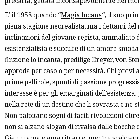
precaria, gettata inconsapevolmente nel mond
E’ il 1958 quando “
Magia lucana
“, il suo pr
piena stagione neorealista, ma i dettami del
inclinazioni del giovane regista, ammaliato d
esistenzialista e succube di un amore smodat
finzione lo incanta, predilige Dreyer, von 
approda per caso o per necessità. Chi provi a
prime pellicole, spunti di passione progressi
interesse è per gli emarginati dell’esistenza,
nella rete di un destino che li sovrasta e ne 
Non palpitano sogni di facili rivoluzioni oltr
non si alzano slogan di rivalsa dalle bocche d
Gianni ama e ama ritrarre, mentre scalciano c