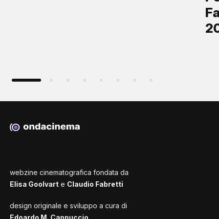
Fa
2
webzine cinematografica fondata da
Elisa Goolvart
e
Claudio Fabretti
design originale e sviluppo a cura di
Edoardo M. Cappuccio