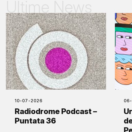
Ultime News
10-07-2026
06
Radiodrome Podcast –
Un
Puntata 36
de
Pe