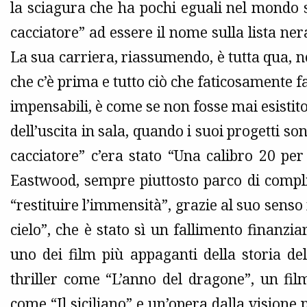
la sciagura che ha pochi eguali nel mondo s
cacciatore” ad essere il nome sulla lista nera
La sua carriera, riassumendo, è tutta qua, nel
che c’è prima e tutto ciò che faticosament
impensabili, è come se non fosse mai esistit
dell’uscita in sala, quando i suoi progetti so
cacciatore” c’era stato “Una calibro 20 per 
Eastwood, sempre piuttosto parco di compli
“restituire l’immensità”, grazie al suo senso 
cielo”, che è stato sì un fallimento finanzi
uno dei film più appaganti della storia d
thriller come “L’anno del dragone”, un fi
come “Il siciliano” e un’opera dalla visione 