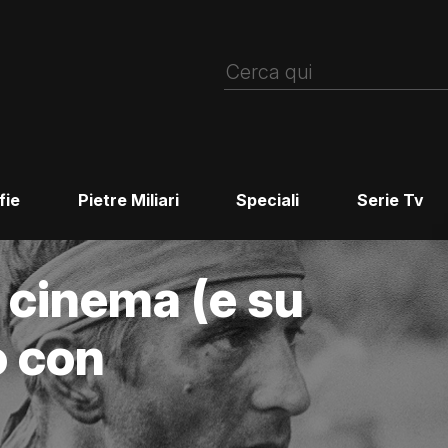
fie
Pietre Miliari
Speciali
Serie Tv
 cinema (e su
o con