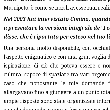
Ma, ripeto, è come se non li avesse mai realiz
Nel 2003 hai intervistato Cimino, quand
a presentare la versione integrale de “I can
disse, che è riportato per esteso nel tuo l
Una persona molto disponibile, con occhia
l’aspetto enigmatico e con una gran voglia di
ispirazione, di ciò che poteva essere e n
cultura, capace di spaziare tra vari argomen
caso che nonostante le mie domande fos
allargavano fino a giungere a un punto total
ampie risposte sono state organizzate into
singola domanda, come se fosse una raccolta