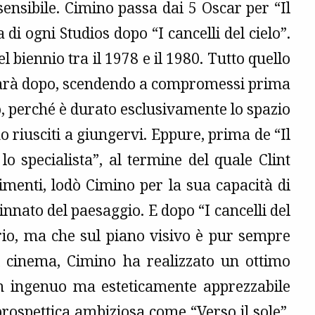
ensibile. Cimino passa dai 5 Oscar per “Il
 di ogni Studios dopo “I cancelli del cielo”.
 biennio tra il 1978 e il 1980. Tutto quello
e farà dopo, scendendo a compromessi prima
o, perché è durato esclusivamente lo spazio
no riusciti a giungervi. Eppure, prima de “Il
lo specialista”, al termine del quale Clint
menti, lodò Cimino per la sua capacità di
innato del paesaggio. E dopo “I cancelli del
ario, ma che sul piano visivo è pur sempre
el cinema, Cimino ha realizzato un ottimo
lm ingenuo ma esteticamente apprezzabile
prospettica ambiziosa come “Verso il sole”.