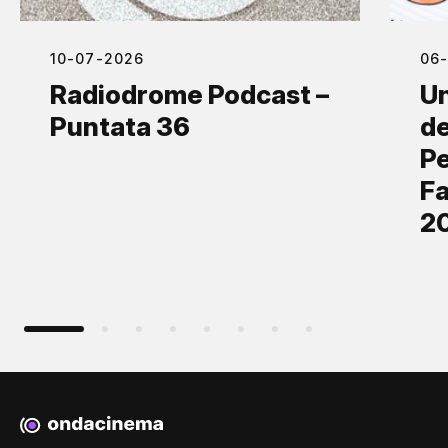
10-07-2026
06
Radiodrome Podcast –
Un
Puntata 36
de
Pe
Fa
2