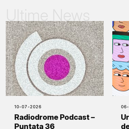
Ultime News
10-07-2026
06
Radiodrome Podcast –
Un
Puntata 36
de