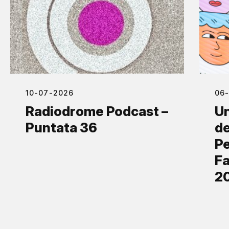
10-07-2026
06
Radiodrome Podcast –
Un
Puntata 36
de
Pe
Fa
2