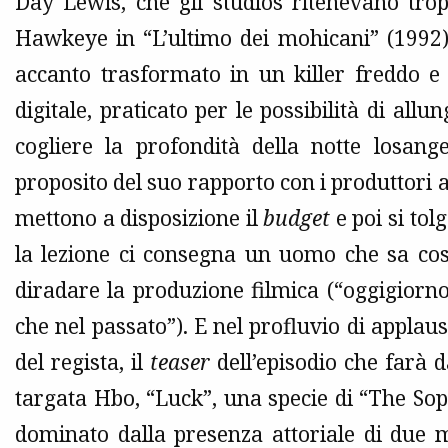
Day Lewis, che gli studios ritenevano tropp
Hawkeye in “L’ultimo dei mohicani” (1992)
accanto trasformato in un killer freddo e 
digitale, praticato per le possibilità di allu
cogliere la profondità della notte losan
proposito del suo rapporto con i produttori a
mettono a disposizione il
budget
e poi si to
la lezione ci consegna un uomo che sa cos
diradare la produzione filmica (“oggigiorn
che nel passato”). E nel profluvio di applausi
del regista, il
teaser
dell’episodio che farà 
targata Hbo, “Luck”, una specie di “The So
dominato dalla presenza attoriale di due