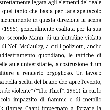
 strettamente legata agli elementi del reale
 quel tanto che basta per fare spettacolo
a sicuramente in questa direzione la scena
” (1995), generalmente esaltata per la sua
tto, secondo Mann, di un’abitudine violata
 di Neil McCauley, a cui i poliziotti, anche
’addestramento quotidiano, le tattiche di
le aule universitarie, la costruzione di un
itare a renderlo orgoglioso. Un lavoro
 nella scelta del brano che apre l’evento,
ade violente” (“The Thief”, 1981), in cui lo
iscolo impazzito di fiamme e di metallo
nk (James Caan) impegnato a forzare la