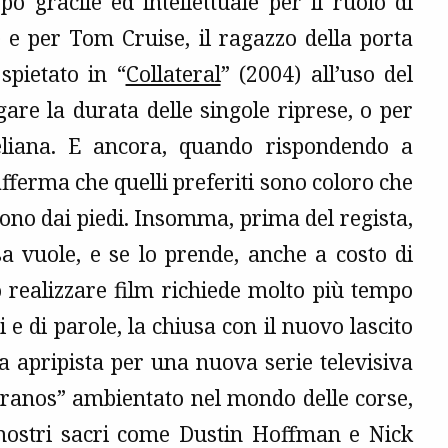
o gracile ed intellettuale per il ruolo di
 e per Tom Cruise, il ragazzo della porta
spietato in “
Collateral
” (2004) all’uso del
ngare la durata delle singole riprese, o per
geliana. E ancora, quando rispondendo a
fferma che quelli preferiti sono coloro che
lgono dai piedi. Insomma, prima del regista,
a vuole, e se lo prende, anche a costo di
o realizzare film richiede molto più tempo
 e di parole, la chiusa con il nuovo lascito
da apripista per una nuova serie televisiva
pranos” ambientato nel mondo delle corse,
 mostri sacri come Dustin Hoffman e Nick