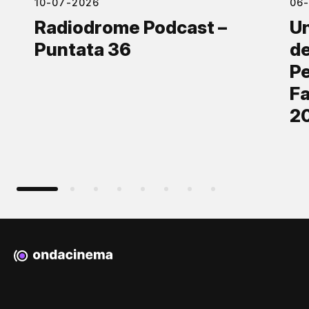
10-07-2026
06
Radiodrome Podcast –
Un
Puntata 36
de
Pe
Fa
2