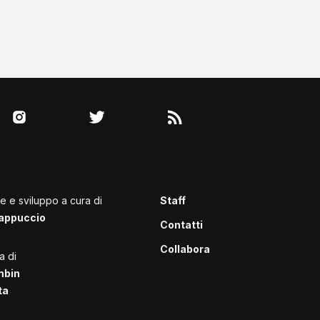
le e sviluppo a cura di
Staff
appuccio
Contatti
Collabora
a di
mbin
ta