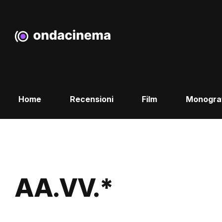
Home
Recensioni
Film
Monogra
AA.VV.*