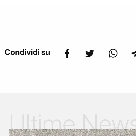
Condividi su
Ultime New