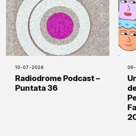
10-07-2026
06
Radiodrome Podcast –
Un
Puntata 36
de
Pe
Fa
2