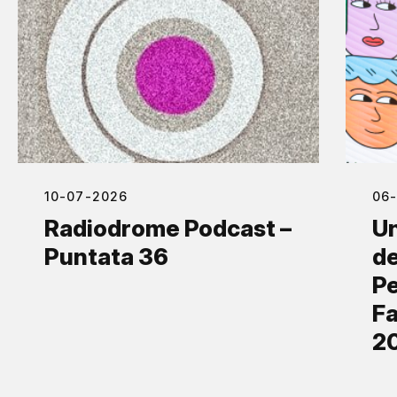
10-07-2026
06
Radiodrome Podcast –
Un
Puntata 36
de
Pe
Fa
2