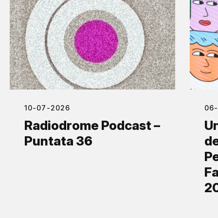
10-07-2026
06
Radiodrome Podcast –
Un
Puntata 36
de
Pe
Fa
2