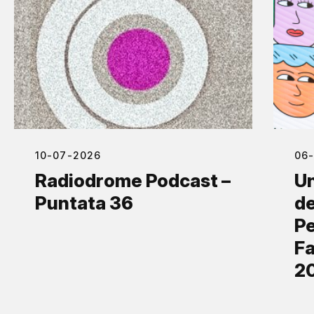
10-07-2026
06
Radiodrome Podcast –
Un
Puntata 36
de
Pe
Fa
2