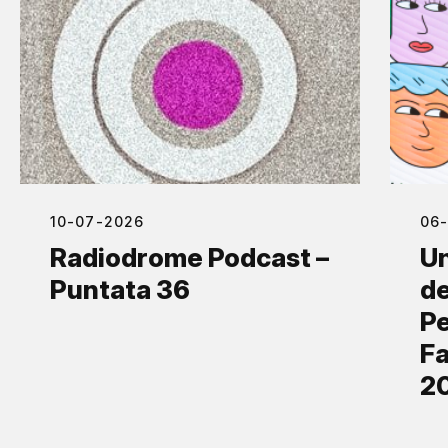
10-07-2026
06
Radiodrome Podcast –
Un
Puntata 36
de
Pe
Fa
2