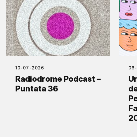
10-07-2026
06
Radiodrome Podcast –
Un
Puntata 36
de
Pe
Fa
2