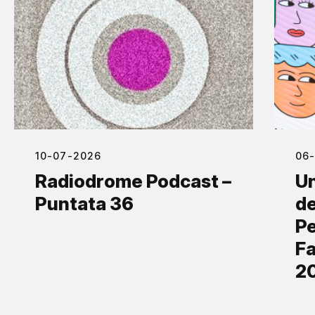
10-07-2026
06
Radiodrome Podcast –
Un
Puntata 36
de
Pe
Fa
2