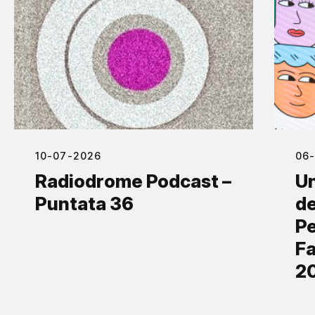
10-07-2026
06
Radiodrome Podcast –
Un
Puntata 36
de
Pe
Fa
2