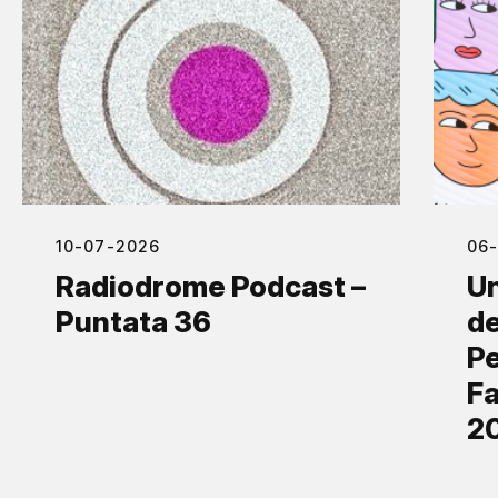
10-07-2026
06
Radiodrome Podcast –
Un
Puntata 36
de
Pe
Fa
2