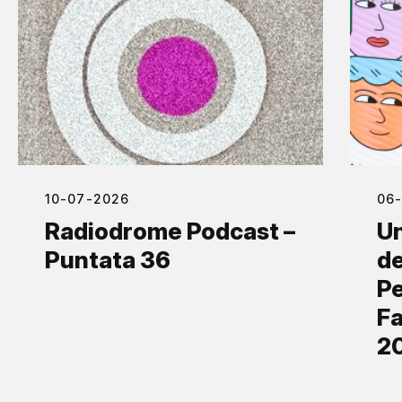
10-07-2026
06
Radiodrome Podcast –
Un
Puntata 36
de
Pe
Fa
2