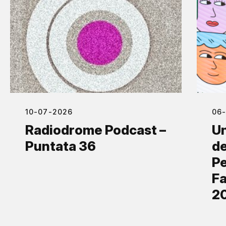
10-07-2026
06
Radiodrome Podcast –
Un
Puntata 36
de
Pe
Fa
2