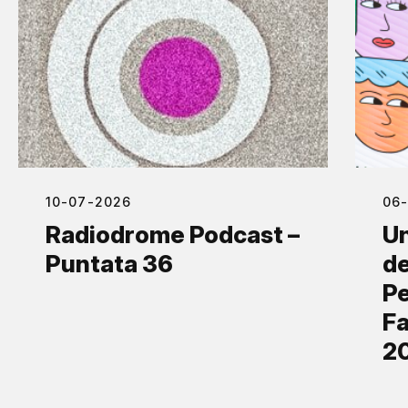
10-07-2026
06
Radiodrome Podcast –
Un
Puntata 36
de
Pe
Fa
2