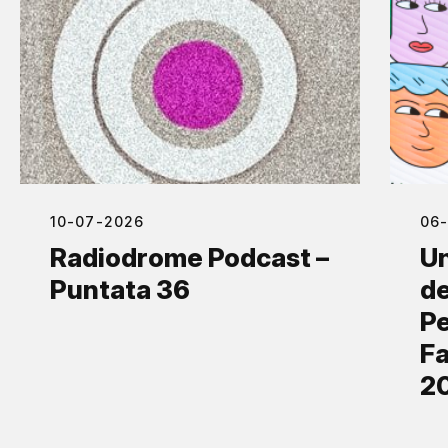
10-07-2026
06
Radiodrome Podcast –
Un
Puntata 36
de
Pe
Fa
2