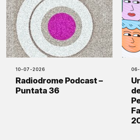
10-07-2026
06
Radiodrome Podcast –
Un
Puntata 36
de
Pe
Fa
2