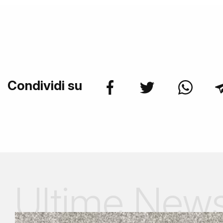
Condividi su
Ultime New