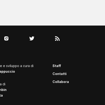
le e sviluppo a cura di
Staff
appuccio
Contatti
Collabora
a di
mbin
ta