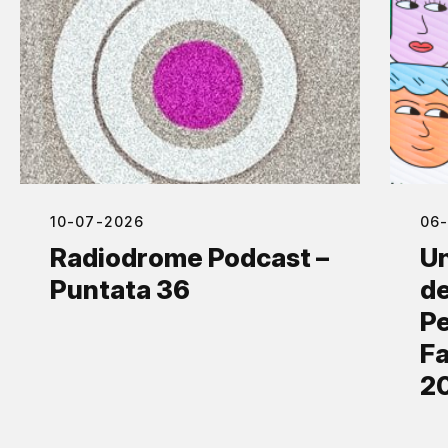
10-07-2026
06
Radiodrome Podcast –
Un
Puntata 36
de
Pe
Fa
2