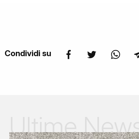
Condividi su
Ultime New