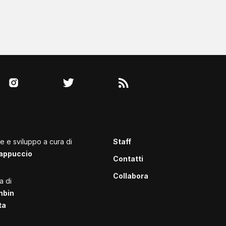
le e sviluppo a cura di
Staff
appuccio
Contatti
Collabora
a di
mbin
ta