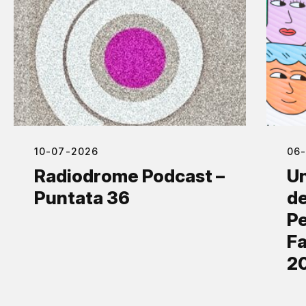
10-07-2026
06
Radiodrome Podcast –
Un
Puntata 36
de
Pe
Fa
2