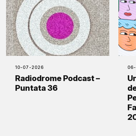
10-07-2026
06
Radiodrome Podcast –
Un
Puntata 36
de
Pe
Fa
2