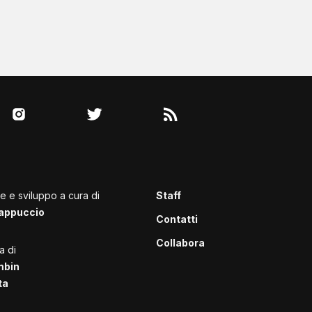
le e sviluppo a cura di
Staff
appuccio
Contatti
Collabora
a di
mbin
ta