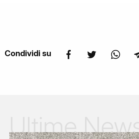
Condividi su
Ultime New