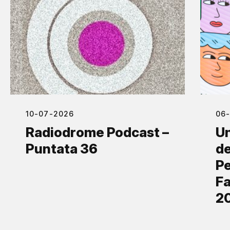
10-07-2026
06
Radiodrome Podcast –
Un
Puntata 36
de
Pe
Fa
2