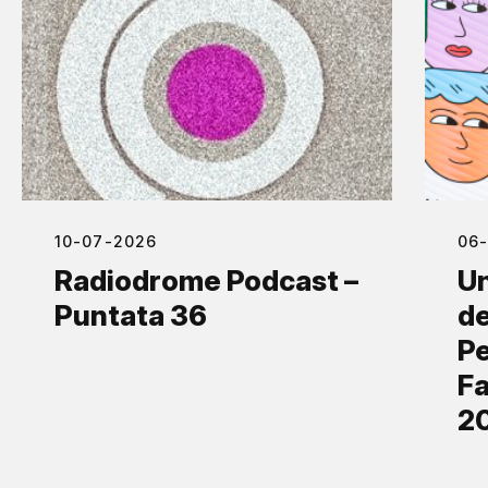
10-07-2026
06
Radiodrome Podcast –
Un
Puntata 36
de
Pe
Fa
2