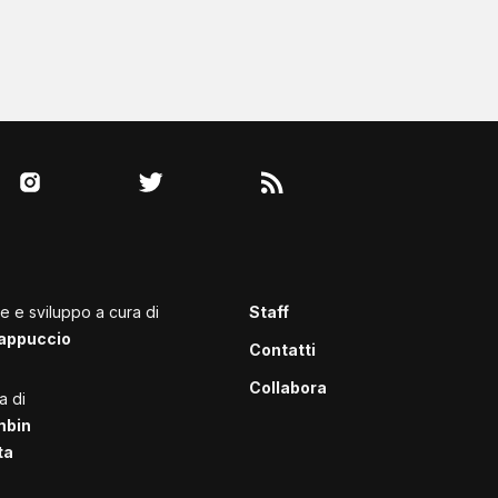
le e sviluppo a cura di
Staff
appuccio
Contatti
Collabora
a di
mbin
ta