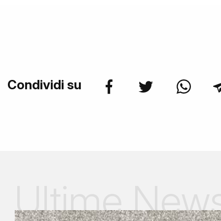
Condividi su
Ultime New