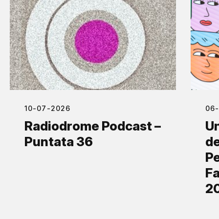
10-07-2026
06
Radiodrome Podcast –
Un
Puntata 36
de
Pe
Fa
2