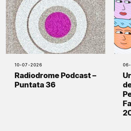
10-07-2026
06
Radiodrome Podcast –
Un
Puntata 36
de
Pe
Fa
2