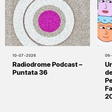
10-07-2026
06
Radiodrome Podcast –
Un
Puntata 36
de
Pe
Fa
2