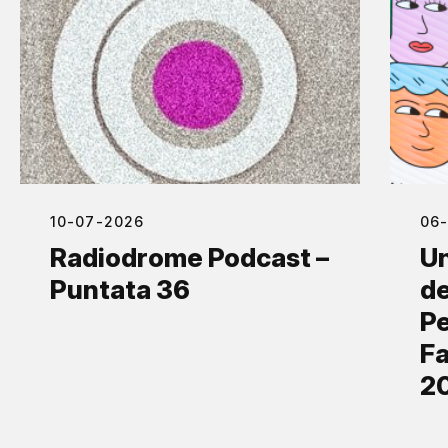
10-07-2026
06
Radiodrome Podcast –
Un
Puntata 36
de
Pe
Fa
2