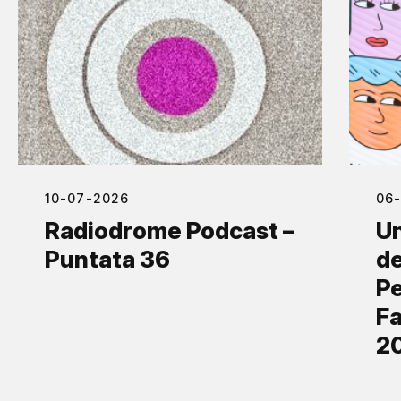
10-07-2026
06
Radiodrome Podcast –
Un
Puntata 36
de
Pe
Fa
2