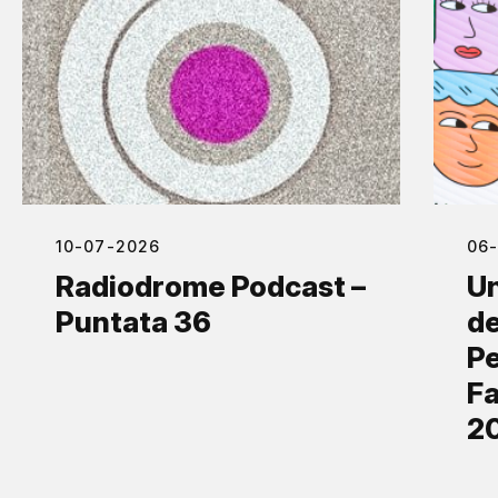
10-07-2026
06
Radiodrome Podcast –
Un
Puntata 36
de
Pe
Fa
2