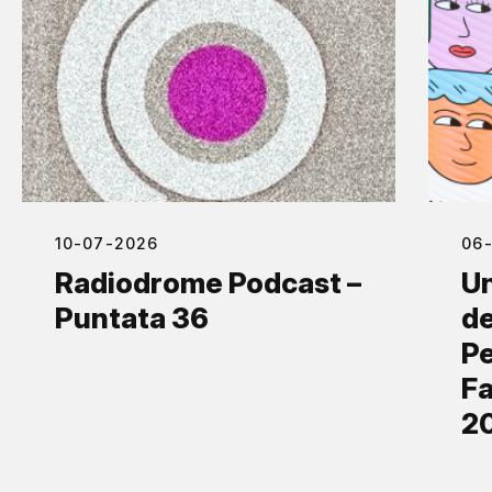
10-07-2026
06
Radiodrome Podcast –
Un
Puntata 36
de
Pe
Fa
2