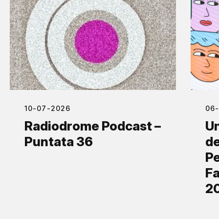
10-07-2026
06
Radiodrome Podcast –
Un
Puntata 36
de
Pe
Fa
2