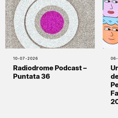
10-07-2026
06
Radiodrome Podcast –
Un
Puntata 36
de
Pe
Fa
2