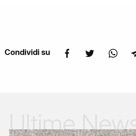
Condividi su
Ultime New