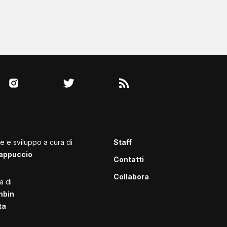
le e sviluppo a cura di
Staff
appuccio
Contatti
Collabora
a di
mbin
ta