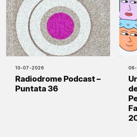
10-07-2026
06
Radiodrome Podcast –
Un
Puntata 36
de
Pe
Fa
2