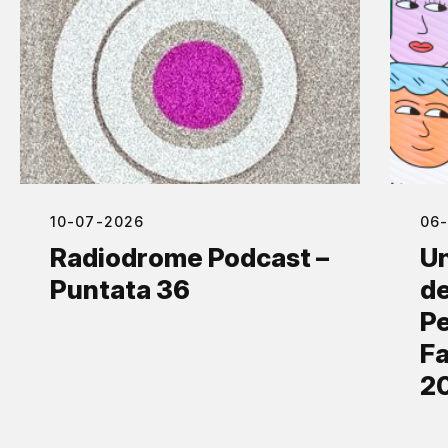
10-07-2026
06
Radiodrome Podcast –
Un
Puntata 36
de
Pe
Fa
2