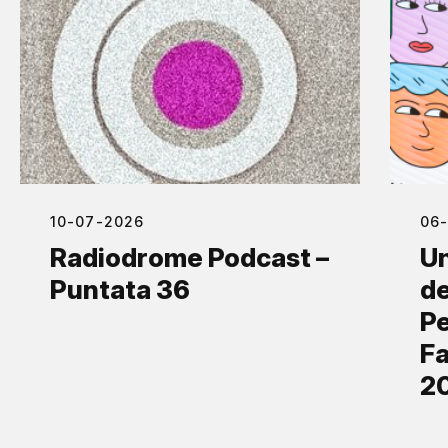
10-07-2026
06
Radiodrome Podcast –
Un
Puntata 36
de
Pe
Fa
2